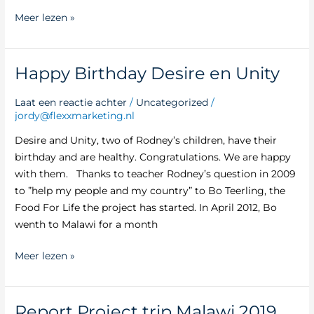
Meer lezen »
Happy Birthday Desire en Unity
Happy
Birthday
Laat een reactie achter
/
Uncategorized
/
Desire
jordy@flexxmarketing.nl
en
Unity
Desire and Unity, two of Rodney’s children, have their
birthday and are healthy. Congratulations. We are happy
with them. Thanks to teacher Rodney’s question in 2009
to ”help my people and my country” to Bo Teerling, the
Food For Life the project has started. In April 2012, Bo
wenth to Malawi for a month
Meer lezen »
Report Project trip Malawi 2019
Report