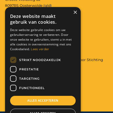
8097RS Oosterwolde (gld)
×
Bank: NL29 RABO 0118 3557 32
Deze website maakt
KVK: 08224426
gebruik van cookies.
Anbi: RSIN 822291319
Deze website gebruikt cookies om uw
Facebook
Instagram
gebruikerservaring te verbeteren. Door
onze website te gebruiken, stemt u in met
Donatie
alle cookies in overeenstemming met ons
Cookiebeleid.
Lees verder
Wilt u meer weten over hulp aan Malawi door Stichting
STRIKT NOODZAKELIJK
The Art of Charity
PRESTATIE
Met uw hulp maakt u het mogelijk:
Help mee. Doneer nu!
TARGETING
FUNCTIONEEL
ALLES ACCEPTEREN