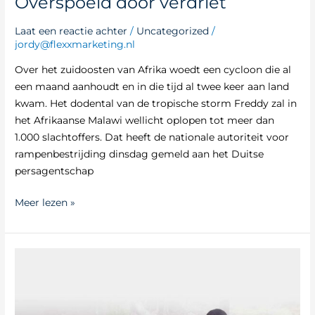
Overspoeld door verdriet
Laat een reactie achter
/
Uncategorized
/
jordy@flexxmarketing.nl
Over het zuidoosten van Afrika woedt een cycloon die al
een maand aanhoudt en in die tijd al twee keer aan land
kwam. Het dodental van de tropische storm Freddy zal in
het Afrikaanse Malawi wellicht oplopen tot meer dan
1.000 slachtoffers. Dat heeft de nationale autoriteit voor
rampenbestrijding dinsdag gemeld aan het Duitse
persagentschap
Meer lezen »
Honger
grijpt
om
zich