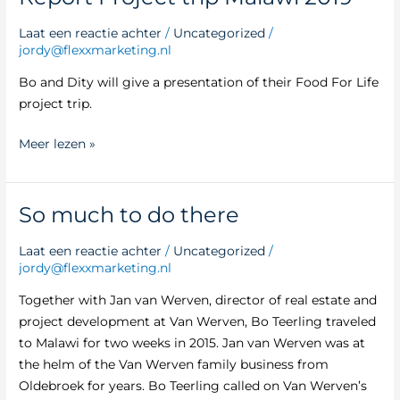
Project
Laat een reactie achter
/
Uncategorized
/
trip
jordy@flexxmarketing.nl
Malawi
2019
Bo and Dity will give a presentation of their Food For Life
project trip.
Meer lezen »
So much to do there
So
much
Laat een reactie achter
/
Uncategorized
/
to
jordy@flexxmarketing.nl
do
there
Together with Jan van Werven, director of real estate and
project development at Van Werven, Bo Teerling traveled
to Malawi for two weeks in 2015. Jan van Werven was at
the helm of the Van Werven family business from
Oldebroek for years. Bo Teerling called on Van Werven’s