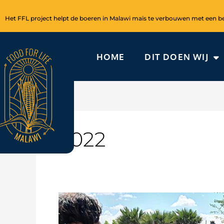
Ga
naar
Het FFL project helpt de boeren in Malawi maïs te verbouwen met een bet
de
inhoud
HOME
DIT DOEN WIJ
2022
Reis
Malawi
mei