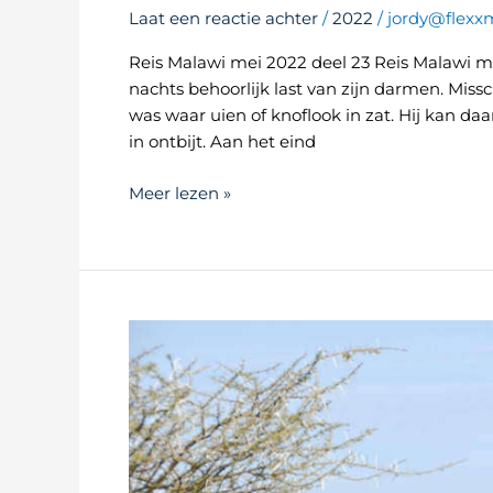
Laat een reactie achter
/
2022
/
jordy@flexxm
Reis Malawi mei 2022 deel 23 Reis Malawi m
nachts behoorlijk last van zijn darmen. Missc
was waar uien of knoflook in zat. Hij kan daa
in ontbijt. Aan het eind
Meer lezen »
Reis
Malawi
mei
2022
(deel
2)