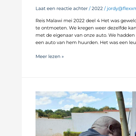
Laat een reactie achter
/
2022
/
jordy@flexxm
Reis Malawi mei 2022 deel 4 Het was geweld
te ontmoeten. We kregen weer dezelfde kam
met de eigenaar van onze auto. We hadden n
een auto van hem huurden. Het was een le
Meer lezen »
Reis
Malawi
mei
2022
(deel
3)