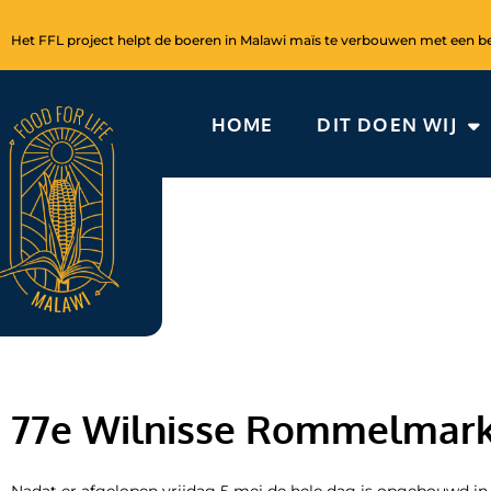
Ga
naar
Het FFL project helpt de boeren in Malawi maïs te verbouwen met een bet
de
inhoud
HOME
DIT DOEN WIJ
77e Wilnisse Rommelmarkt