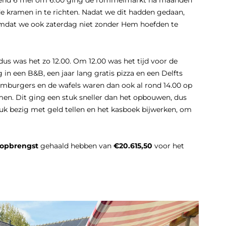
ochtend 6 mei om 6.00 ging de rommelmarkt na maanden
de kramen in te richten. Nadat we dit hadden gedaan,
 omdat we ook zaterdag niet zonder Hem hoefden te
us was het zo 12.00. Om 12.00 was het tijd voor de
in een B&B, een jaar lang gratis pizza en een Delfts
mburgers en de wafels waren dan ook al rond 14.00 op
en. Dit ging een stuk sneller dan het opbouwen, dus
k bezig met geld tellen en het kasboek bijwerken, om
dopbrengst
gehaald hebben van
€20.615,50
voor het