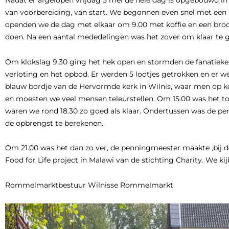
Nadat er afgelopen vrijdag 5 mei de hele dag is opgebouwd i
van voorbereiding, van start. We begonnen even snel met een b
openden we de dag met elkaar om 9.00 met koffie en een broo
doen. Na een aantal mededelingen was het zover om klaar te ga
Om klokslag 9.30 ging het hek open en stormden de fanatiekeli
verloting en het opbod. Er werden 5 lootjes getrokken en er we
blauw bordje van de Hervormde kerk in Wilnis, waar men op k
en moesten we veel mensen teleurstellen. Om 15.00 was het to
waren we rond 18.30 zo goed als klaar. Ondertussen was de p
de opbrengst te berekenen.
Om 21.00 was het dan zo ver, de penningmeester maakte ,bij de
Food for Life project in Malawi van de stichting Charity. We 
Rommelmarktbestuur Wilnisse Rommelmarkt