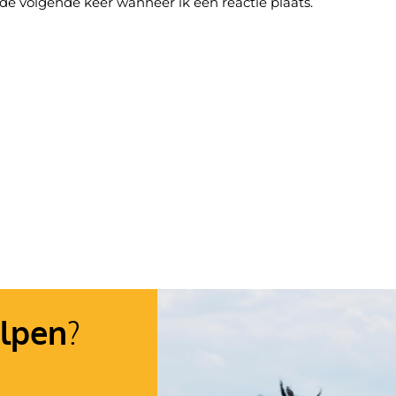
 de volgende keer wanneer ik een reactie plaats.
lpen
?