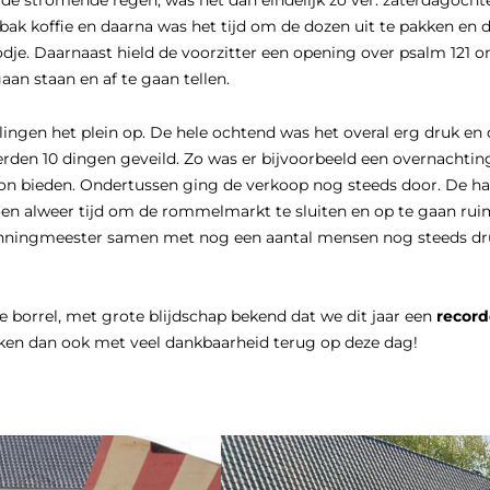
n de stromende regen, was het dan eindelijk zo ver: zaterdag
ak koffie en daarna was het tijd om de dozen uit te pakken en 
dje. Daarnaast hield de voorzitter een opening over psalm 121
an staan en af te gaan tellen.
ngen het plein op. De hele ochtend was het overal erg druk en d
rden 10 dingen geveild. Zo was er bijvoorbeeld een overnachting 
on bieden. Ondertussen ging de verkoop nog steeds door. De ha
en alweer tijd om de rommelmarkt te sluiten en op te gaan ruim
enningmeester samen met nog een aantal mensen nog steeds dru
 borrel, met grote blijdschap bekend dat we dit jaar een
recor
kijken dan ook met veel dankbaarheid terug op deze dag!