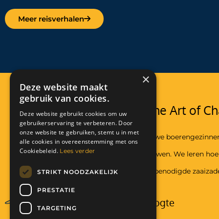
Meer reisverhalen
×
Deze website maakt
gebruik van cookies.
Stichting The Art of Ch
Deze website gebruikt cookies om uw
gebruikerservaring te verbeteren. Door
onze website te gebruiken, stemt u in met
In Malawi helpen we boerengezinne
alle cookies in overeenstemming met ons
Cookiebeleid.
Lees verder
voedsel te verbouwen. We leren ho
en geven hun de benodigde zaaizad
STRIKT NOODZAKELIJK
PRESTATIE
Blijf op de hoogte
TARGETING