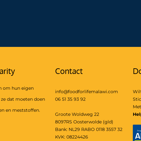
arity
Contact
Do
n om hun eigen
info@foodforlifemalawi.com
Wil
e ze dat moeten doen
06 51 35 93 92
Sti
Met
en en meststoffen.
Groote Woldweg 22
Hel
8097RS Oosterwolde (gld)
Bank: NL29 RABO 0118 3557 32
KVK: 08224426