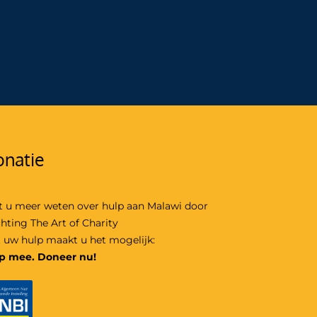
natie
t u meer weten over hulp aan Malawi door
chting The Art of Charity
 uw hulp maakt u het mogelijk:
p mee. Doneer nu!