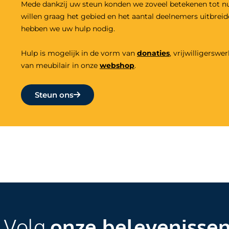
Mede dankzij uw steun konden we zoveel betekenen tot n
willen graag het gebied en het aantal deelnemers uitbrei
hebben we uw hulp nodig.
Hulp is mogelijk in de vorm van
donaties
,
vrijwilligers
wer
van meubilair in onze
webshop
.
Steun ons
Volg
onze belevenisse