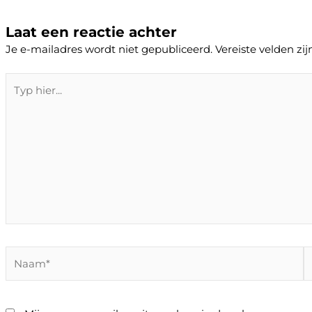
Laat een reactie achter
Je e-mailadres wordt niet gepubliceerd.
Vereiste velden z
Typ
hier...
Naam*
E
m