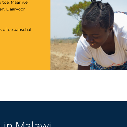
u toe. Maar we
den. Daarvoor
k
of de aanschaf
n
in Malawi.