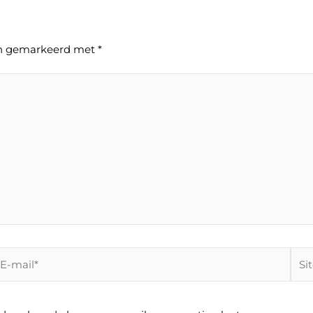
ijn gemarkeerd met
*
-
Site
ail*