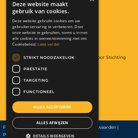
Deze website maakt
Bank: NL29 RABO 0118 3557 32
gebruik van cookies.
KVK: 08224426
Anbi: RSIN 822291319
Deze website gebruikt cookies om uw
gebruikerservaring te verbeteren. Door
Facebook
Instagram
onze website te gebruiken, stemt u in met
alle cookies in overeenstemming met ons
Donatie
Cookiebeleid.
Lees verder
Wilt u meer weten over hulp aan Malawi door Stichting
STRIKT NOODZAKELIJK
The Art of Charity
PRESTATIE
Met uw hulp maakt u het mogelijk:
Help mee. Doneer nu!
TARGETING
FUNCTIONEEL
ALLES ACCEPTEREN
ALLES AFWIJZEN
Food For Life Malawi 2023 |
Algemene voorwaarden
|
Privacy
|
Cookies |
Integriteitsprotocol
DETAILS WEERGEVEN