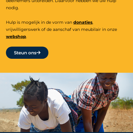
deelnemers uitbreiden. Daarvoor hebben we uw hulp
nodig.
Hulp is mogelijk in de vorm van
donaties
,
vrijwilligers
werk
of de aanschaf van meubilair in onze
webshop
.
Steun ons