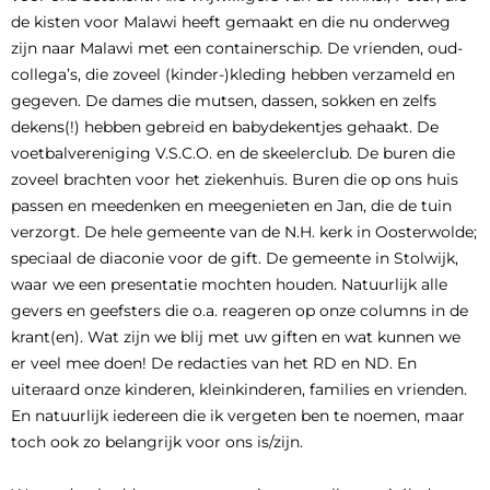
de kisten voor Malawi heeft gemaakt en die nu onderweg
zijn naar Malawi met een containerschip. De vrienden, oud-
collega’s, die zoveel (kinder-)kleding hebben verzameld en
gegeven. De dames die mutsen, dassen, sokken en zelfs
dekens(!) hebben gebreid en babydekentjes gehaakt. De
voetbalvereniging V.S.C.O. en de skeelerclub. De buren die
zoveel brachten voor het ziekenhuis. Buren die op ons huis
passen en meedenken en meegenieten en Jan, die de tuin
verzorgt. De hele gemeente van de N.H. kerk in Oosterwolde;
speciaal de diaconie voor de gift. De gemeente in Stolwijk,
waar we een presentatie mochten houden. Natuurlijk alle
gevers en geefsters die o.a. reageren op onze columns in de
krant(en). Wat zijn we blij met uw giften en wat kunnen we
er veel mee doen! De redacties van het RD en ND. En
uiteraard onze kinderen, kleinkinderen, families en vrienden.
En natuurlijk iedereen die ik vergeten ben te noemen, maar
toch ook zo belangrijk voor ons is/zijn.