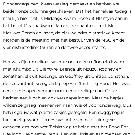
Donderdags heb ik een verslag gemaakt en hebben we
beiden onze columns geschreven. Dat het hemelvaartsdag is
merk je hier niet. ’s Middags kwam Rose uit Blantyre aan in
het hotel. Daarna kwam James, de chauffeur met Mr.
Mezuwa Banda en Isaac, de nieuwe administratieve kracht.
Morgen is de meeting met het bestuur van de NGO en de
vier districtsdirecteuren en de twee accountants.
Het was fijn om elkaar weer te ontmoeten. Jonazio kwam
met Khumbo uit Blantyre. Brenda uit Mzuzu, Rodney en
Jonathan, elk uit Kasungu en Geoffrey uit Chitipa. Jonathan,
de accountant, kreeg de laptop van Stichting Hand. Het was
een goede open vergadering, een gezellige dag. Ook zij
hadden een lunch en ook versnaperingen. Maar de hapjes
wilden ze graag meenemen naar huis of voor onderweg. Dus
heb ik gauw wat plastic zakjes geregeld. Een doggybag is
hier heel gewoon. James was intussen naar Lilongwe
geweest om nog wat T-shirts op te halen met het Food For
Life logo. De directeuren zullen die uitdelen aan mensen van