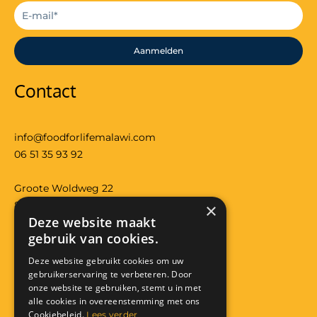
Aanmelden
Contact
info@foodforlifemalawi.com
06 51 35 93 92
Groote Woldweg 22
8097RS Oosterwolde (gld)
×
Deze website maakt
Bank: NL29 RABO 0118 3557 32
gebruik van cookies.
KVK: 08224426
Anbi: RSIN 822291319
Deze website gebruikt cookies om uw
gebruikerservaring te verbeteren. Door
Facebook
Instagram
onze website te gebruiken, stemt u in met
alle cookies in overeenstemming met ons
Donatie
Cookiebeleid.
Lees verder