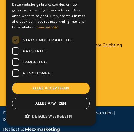
Anbi: RSIN 822291319
Deze website gebruikt cookies om uw
gebruikerservaring te verbeteren. Door
Facebook
Instagram
onze website te gebruiken, stemt u in met
alle cookies in overeenstemming met ons
Donatie
Cookiebeleid.
Lees verder
STRIKT NOODZAKELIJK
Wilt u meer weten over hulp aan Malawi door Stichting
PRESTATIE
The Art of Charity
Met uw hulp maakt u het mogelijk:
TARGETING
Help mee. Doneer nu!
FUNCTIONEEL
ALLES ACCEPTEREN
ALLES AFWIJZEN
Food For Life Malawi 2023 |
Algemene voorwaarden
|
DETAILS WEERGEVEN
Privacy
|
Cookies |
Integriteitsprotocol
Realisatie:
Flexxmarketing