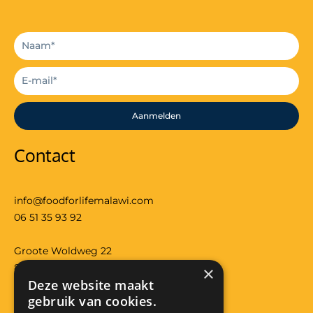
Aanmelden
Contact
info@foodforlifemalawi.com
06 51 35 93 92
Groote Woldweg 22
8097RS Oosterwolde (gld)
×
Deze website maakt
Bank: NL29 RABO 0118 3557 32
gebruik van cookies.
KVK: 08224426