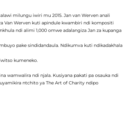
alawi milungu iwiri mu 2015. Jan van Werven anali
 za Van Werven kuti apindule kwambiri ndi kompositi
nkhula ndi alimi 1,000 omwe adalangiza Jan za kupanga
pambuyo pake sindidandaula. Ndikumva kuti ndikadakhala
ziwitso kumeneko.
a wamwalira ndi njala. Kusiyana pakati pa osauka ndi
amikira ntchito ya The Art of Charity ndipo