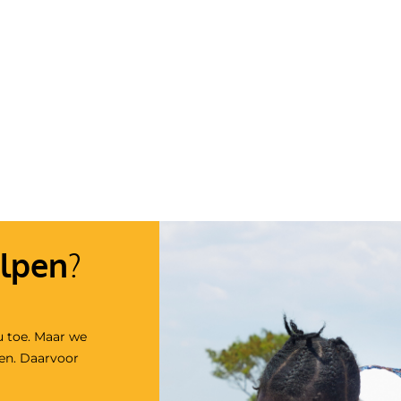
lpen
?
u toe. Maar we
den. Daarvoor