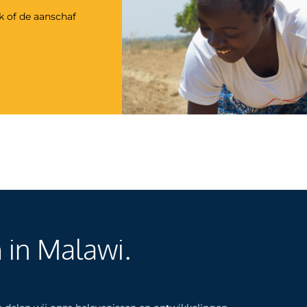
k
of de aanschaf
n
in Malawi.