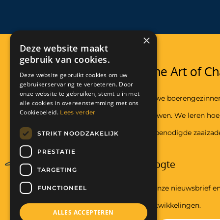
×
Deze website maakt
gebruik van cookies.
Stichting The Art of Ch
Deze website gebruikt cookies om uw
gebruikerservaring te verbeteren. Door
onze website te gebruiken, stemt u in met
In Malawi helpen we boerengezinne
alle cookies in overeenstemming met ons
Cookiebeleid.
Lees verder
voedsel te verbouwen. We leren ho
en geven hun de benodigde zaaizad
STRIKT NOODZAKELIJK
PRESTATIE
Blijf op de hoogte
TARGETING
Meld u aan voor onze nieuwsbrief en
FUNCTIONEEL
van nieuws en ontwikkelingen.
ALLES ACCEPTEREN