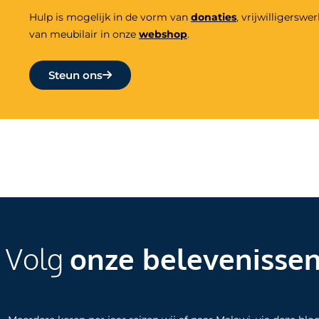
Hulp is mogelijk in de vorm van
donaties
,
vrijwilligers
wer
van meubilair in onze
webshop
.
Steun ons
Volg
onze belevenisse