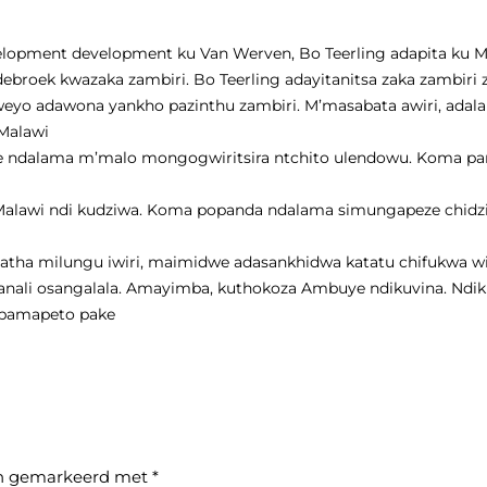
velopment development ku Van Werven, Bo Teerling adapita ku M
ebroek kwazaka zambiri. Bo Teerling adayitanitsa zaka zambiri
eyo adawona yankho pazinthu zambiri. M’masabata awiri, adala
 Malawi
ereke ndalama m’malo mongogwiritsira ntchito ulendowu. Koma 
ku Malawi ndi kudziwa. Koma popanda ndalama simungapeze chid
tha milungu iwiri, maimidwe adasankhidwa katatu chifukwa win
ali osangalala. Amayimba, kuthokoza Ambuye ndikuvina. Ndikuy
 pamapeto pake
ijn gemarkeerd met
*