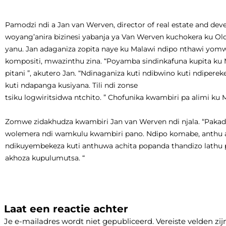
Pamodzi ndi a Jan van Werven, director of real estate and de
woyang’anira bizinesi yabanja ya Van Werven kuchokera ku Old
yanu. Jan adaganiza zopita naye ku Malawi ndipo nthawi yomw
kompositi, mwazinthu zina. “Poyamba sindinkafuna kupita ku
pitani ”, akutero Jan. “Ndinaganiza kuti ndibwino kuti ndip
kuti ndapanga kusiyana. Tili ndi zonse
tsiku logwiritsidwa ntchito. ” Chofunika kwambiri pa alimi 
Zomwe zidakhudza kwambiri Jan van Werven ndi njala. “Pakada
wolemera ndi wamkulu kwambiri pano. Ndipo komabe, anthu an
ndikuyembekeza kuti anthuwa achita popanda thandizo lathu
akhoza kupulumutsa. “
Laat een reactie achter
Je e-mailadres wordt niet gepubliceerd.
Vereiste velden z