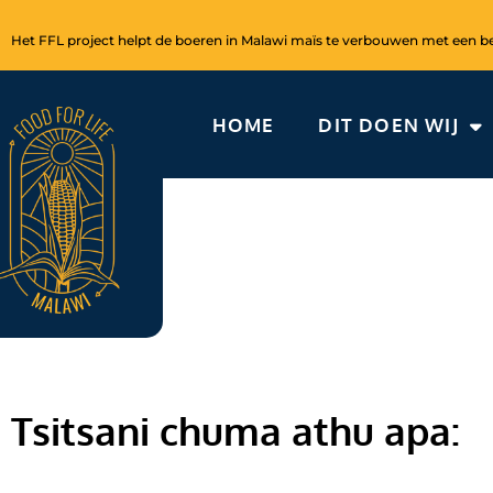
Ga
naar
Het FFL project helpt de boeren in Malawi maïs te verbouwen met een bet
de
inhoud
HOME
DIT DOEN WIJ
Tsitsani chuma athu apa: