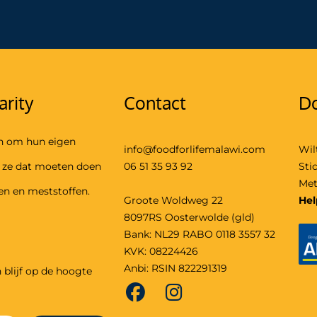
arity
Contact
Do
n om hun eigen
info@foodforlifemalawi.com
Wil
e ze dat moeten doen
06 51 35 93 92
Sti
Met
en en meststoffen.
Groote Woldweg 22
Hel
8097RS Oosterwolde (gld)
Bank: NL29 RABO 0118 3557 32
KVK: 08224426
Anbi: RSIN 822291319
 blijf op de hoogte
Facebook
Instagram