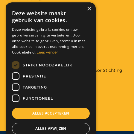
8097RS Oosterwolde (gld)
×
Deze website maakt
Bank: NL29 RABO 0118 3557 32
gebruik van cookies.
KVK: 08224426
Anbi: RSIN 822291319
Deze website gebruikt cookies om uw
gebruikerservaring te verbeteren. Door
Facebook
Instagram
onze website te gebruiken, stemt u in met
alle cookies in overeenstemming met ons
Donatie
Cookiebeleid.
Lees verder
STRIKT NOODZAKELIJK
Wilt u meer weten over hulp aan Malawi door Stichting
PRESTATIE
The Art of Charity
Met uw hulp maakt u het mogelijk:
TARGETING
Help mee. Doneer nu!
FUNCTIONEEL
ALLES ACCEPTEREN
ALLES AFWIJZEN