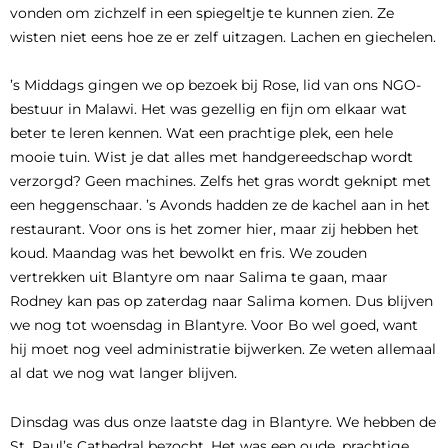
vonden om zichzelf in een spiegeltje te kunnen zien. Ze
wisten niet eens hoe ze er zelf uitzagen. Lachen en giechelen.
’s Middags gingen we op bezoek bij Rose, lid van ons NGO-
bestuur in Malawi. Het was gezellig en fijn om elkaar wat
beter te leren kennen. Wat een prachtige plek, een hele
mooie tuin. Wist je dat alles met handgereedschap wordt
verzorgd? Geen machines. Zelfs het gras wordt geknipt met
een heggenschaar. ’s Avonds hadden ze de kachel aan in het
restaurant. Voor ons is het zomer hier, maar zij hebben het
koud. Maandag was het bewolkt en fris. We zouden
vertrekken uit Blantyre om naar Salima te gaan, maar
Rodney kan pas op zaterdag naar Salima komen. Dus blijven
we nog tot woensdag in Blantyre. Voor Bo wel goed, want
hij moet nog veel administratie bijwerken. Ze weten allemaal
al dat we nog wat langer blijven.
Dinsdag was dus onze laatste dag in Blantyre. We hebben de
St. Paul’s Cathedral bezocht. Het was een oude, prachtige