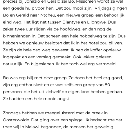
precies bij Jonazio en Gerald zei Bo. Misschien wordt ze wel
een goede hulp voor hen. Dat zou mooi zijn. Vrijdags gingen
Bo en Gerald naar Ntcheu, een nieuwe groep, een behoorlijk
eind weg. Het ligt net tussen Blantyre en Lilongwe. Dus
zeker twee uur rijden via de hoofdweg, en dan nog de
binnenlanden in. Dat scheen een hele hobbelweg te zijn. Dus
hebben we opnieuw besloten dat ik in het hotel zou blijven.
Ze zijn de hele dag weg geweest. Ik heb de koffer opnieuw
ingepakt en een verslag gemaakt. Ook lekker gelezen
natuurlijk. En bijgeslapen. Ik ben toch wel erg vermoeid.
Bo was erg blij met deze groep. Ze doen het heel erg goed,
zijn erg enthousiast en er was zelfs een groep van 80
personen, die het uit zichzelf op eigen land hebben gedaan.
Ze hadden een hele mooie oogst.
Zondags hebben we meegeluisterd met de preek in
Oosterwolde. Dat ging over een spiegel. Ik bedacht me dat
toen wij in Malawi begonnen, de mensen het geweldig