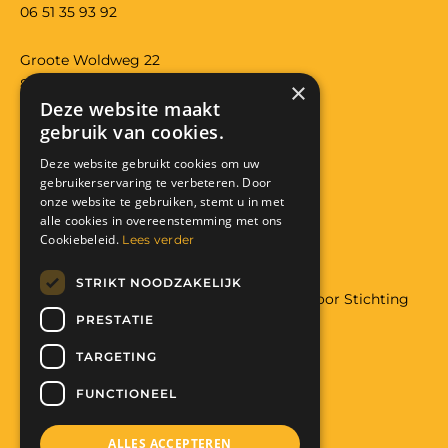
06 51 35 93 92
Groote Woldweg 22
8097RS Oosterwolde (gld)
×
Deze website maakt
Bank: NL29 RABO 0118 3557 32
gebruik van cookies.
KVK: 08224426
Anbi: RSIN 822291319
Deze website gebruikt cookies om uw
gebruikerservaring te verbeteren. Door
Facebook
Instagram
onze website te gebruiken, stemt u in met
alle cookies in overeenstemming met ons
Donatie
Cookiebeleid.
Lees verder
STRIKT NOODZAKELIJK
Wilt u meer weten over hulp aan Malawi door Stichting
PRESTATIE
The Art of Charity
Met uw hulp maakt u het mogelijk:
TARGETING
Help mee. Doneer nu!
FUNCTIONEEL
ALLES ACCEPTEREN