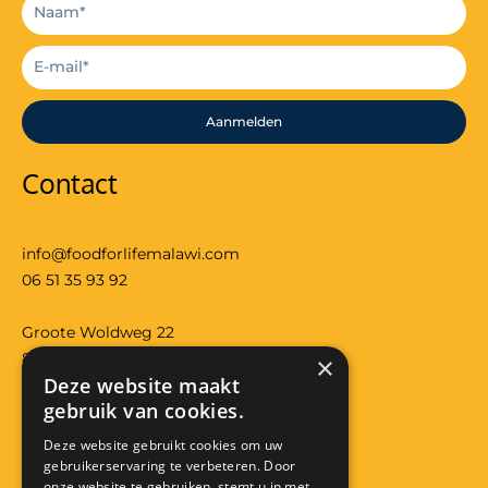
Aanmelden
Contact
info@foodforlifemalawi.com
06 51 35 93 92
Groote Woldweg 22
8097RS Oosterwolde (gld)
×
Deze website maakt
Bank: NL29 RABO 0118 3557 32
gebruik van cookies.
KVK: 08224426
Anbi: RSIN 822291319
Deze website gebruikt cookies om uw
gebruikerservaring te verbeteren. Door
Facebook
Instagram
onze website te gebruiken, stemt u in met