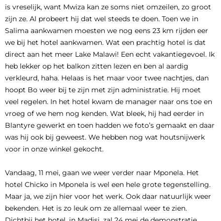
is vreselijk, want Mwiza kan ze soms niet omzeilen, zo groot
zijn ze. Al probeert hij dat wel steeds te doen. Toen we in
Salima aankwamen moesten we nog eens 23 km rijden eer
we bij het hotel aankwamen. Wat een prachtig hotel is dat
direct aan het meer Lake Malawi! Een echt vakantiegevoel. Ik
heb lekker op het balkon zitten lezen en ben al aardig
verkleurd, haha. Helaas is het maar voor twee nachtjes, dan
hoopt Bo weer bij te zijn met zijn administratie. Hij moet
veel regelen. In het hotel kwam de manager naar ons toe en
vroeg of we hem nog kenden. Wat bleek, hij had eerder in
Blantyre gewerkt en toen hadden we foto’s gemaakt en daar
was hij ook bij geweest. We hebben nog wat houtsnijwerk
voor in onze winkel gekocht.
Vandaag, 11 mei, gaan we weer verder naar Mponela. Het
hotel Chicko in Mponela is wel een hele grote tegenstelling.
Maar ja, we zijn hier voor het werk. Ook daar natuurlijk weer
bekenden. Het is zo leuk om ze allemaal weer te zien.
Dichtbij het hotel, in Madisi, zal 24 mei de demonstratie