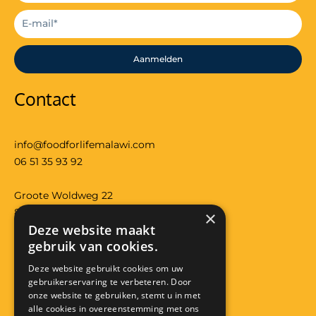
Aanmelden
Contact
info@foodforlifemalawi.com
06 51 35 93 92
Groote Woldweg 22
8097RS Oosterwolde (gld)
×
Deze website maakt
Bank: NL29 RABO 0118 3557 32
gebruik van cookies.
KVK: 08224426
Anbi: RSIN 822291319
Deze website gebruikt cookies om uw
gebruikerservaring te verbeteren. Door
Facebook
Instagram
onze website te gebruiken, stemt u in met
alle cookies in overeenstemming met ons