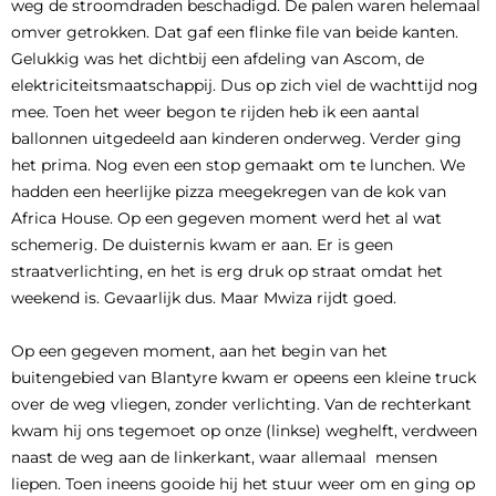
weg de stroomdraden beschadigd. De palen waren helemaal
omver getrokken. Dat gaf een flinke file van beide kanten.
Gelukkig was het dichtbij een afdeling van Ascom, de
elektriciteitsmaatschappij. Dus op zich viel de wachttijd nog
mee. Toen het weer begon te rijden heb ik een aantal
ballonnen uitgedeeld aan kinderen onderweg. Verder ging
het prima. Nog even een stop gemaakt om te lunchen. We
hadden een heerlijke pizza meegekregen van de kok van
Africa House. Op een gegeven moment werd het al wat
schemerig. De duisternis kwam er aan. Er is geen
straatverlichting, en het is erg druk op straat omdat het
weekend is. Gevaarlijk dus. Maar Mwiza rijdt goed.
Op een gegeven moment, aan het begin van het
buitengebied van Blantyre kwam er opeens een kleine truck
over de weg vliegen, zonder verlichting. Van de rechterkant
kwam hij ons tegemoet op onze (linkse) weghelft, verdween
naast de weg aan de linkerkant, waar allemaal mensen
liepen. Toen ineens gooide hij het stuur weer om en ging op