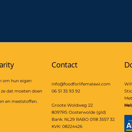
arity
Contact
Do
n om hun eigen
info@foodforlifemalawi.com
Wil
e ze dat moeten doen
06 51 35 93 92
Sti
Met
en en meststoffen.
Groote Woldweg 22
Hel
8097RS Oosterwolde (gld)
Bank: NL29 RABO 0118 3557 32
KVK: 08224426