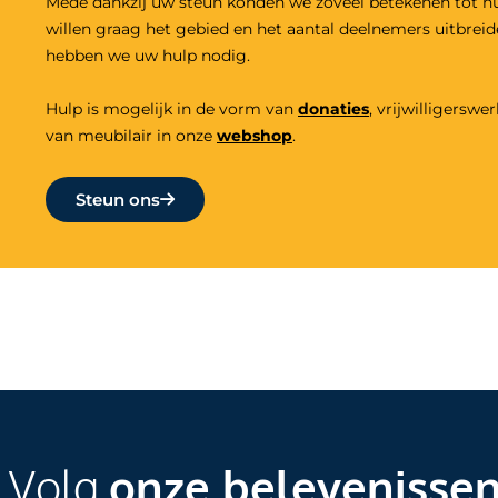
Mede dankzij uw steun konden we zoveel betekenen tot n
willen graag het gebied en het aantal deelnemers uitbrei
hebben we uw hulp nodig.
Hulp is mogelijk in de vorm van
donaties
,
vrijwilligers
wer
van meubilair in onze
webshop
.
Steun ons
Volg
onze belevenisse