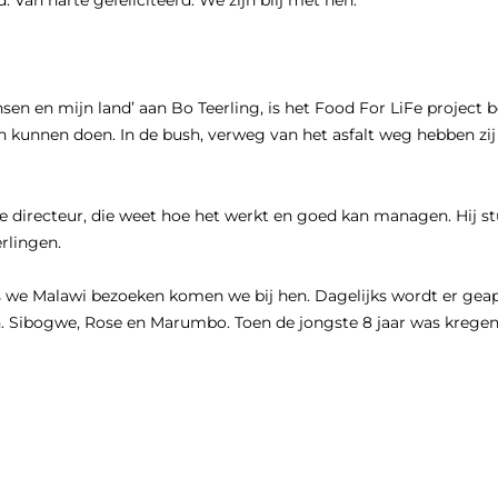
 Van harte gefeliciteerd. We zijn blij met hen.
en en mijn land’ aan Bo Teerling, is het Food For LiFe project b
unnen doen. In de bush, verweg van het asfalt weg hebben zij g
directeur, die weet hoe het werkt en goed kan managen. Hij stuu
rlingen.
ls we Malawi bezoeken komen we bij hen. Dagelijks wordt er geapp
Sibogwe, Rose en Marumbo. Toen de jongste 8 jaar was kregen z