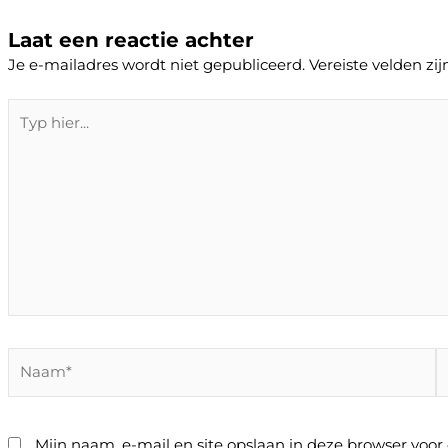
Laat een reactie achter
Je e-mailadres wordt niet gepubliceerd.
Vereiste velden z
Typ
hier...
Naam*
E
m
Mijn naam, e-mail en site opslaan in deze browser voor