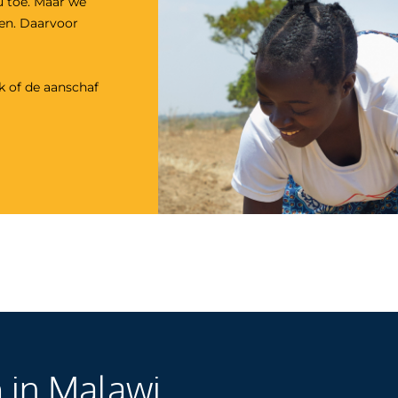
u toe. Maar we
den. Daarvoor
k
of de aanschaf
n
in Malawi.