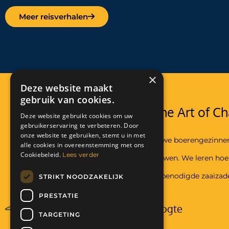
Meer reisverhalen
×
Deze website maakt
gebruik van cookies.
Stichting The Art of Ch
Deze website gebruikt cookies om uw
gebruikerservaring te verbeteren. Door
onze website te gebruiken, stemt u in met
In Malawi helpen we boerengezinne
alle cookies in overeenstemming met ons
Cookiebeleid.
Lees verder
voedsel te verbouwen. We leren ho
en geven hun de benodigde zaaizad
STRIKT NOODZAKELIJK
PRESTATIE
Blijf op de hoogte
TARGETING