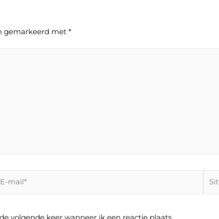
ijn gemarkeerd met
*
-
Site
ail*
 de volgende keer wanneer ik een reactie plaats.