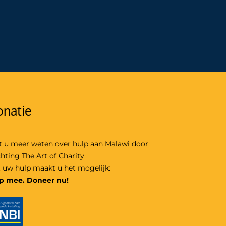
natie
t u meer weten over hulp aan Malawi door
chting The Art of Charity
 uw hulp maakt u het mogelijk:
p mee. Doneer nu!