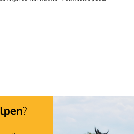
lpen
?