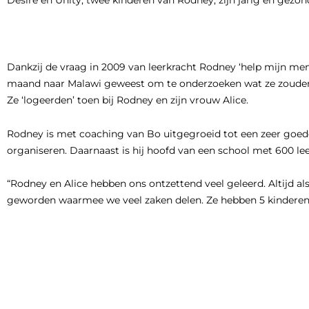
Desire en Unity, twee kinderen van Rodney, zijn jarig en gezond.
Dankzij de vraag in 2009 van leerkracht Rodney ‘help mijn mens
maand naar Malawi geweest om te onderzoeken wat ze zouden k
Ze ‘logeerden’ toen bij Rodney en zijn vrouw Alice.
Rodney is met coaching van Bo uitgegroeid tot een zeer goede 
organiseren. Daarnaast is hij hoofd van een school met 600 lee
“Rodney en Alice hebben ons ontzettend veel geleerd. Altijd a
geworden waarmee we veel zaken delen. Ze hebben 5 kinderen. 