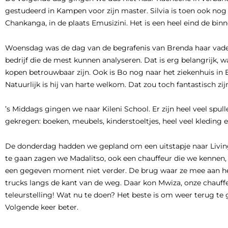
gestudeerd in Kampen voor zijn master. Silvia is toen ook nog 
Chankanga, in de plaats Emusizini. Het is een heel eind de bi
Woensdag was de dag van de begrafenis van Brenda haar vade
bedrijf die de mest kunnen analyseren. Dat is erg belangrijk,
kopen betrouwbaar zijn. Ook is Bo nog naar het ziekenhuis in 
Natuurlijk is hij van harte welkom. Dat zou toch fantastisch zijn
’s Middags gingen we naar Kileni School. Er zijn heel veel spu
gekregen: boeken, meubels, kinderstoeltjes, heel veel kleding 
De donderdag hadden we gepland om een uitstapje naar Living
te gaan zagen we Madalitso, ook een chauffeur die we kennen,
een gegeven moment niet verder. De brug waar ze mee aan het re
trucks langs de kant van de weg. Daar kon Mwiza, onze chauff
teleurstelling! Wat nu te doen? Het beste is om weer terug te
Volgende keer beter.