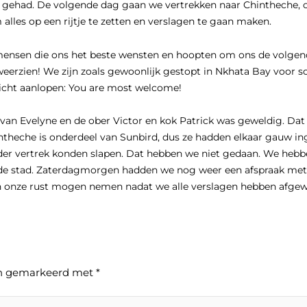
gehad. De volgende dag gaan we vertrekken naar Chintheche, o
les op een rijtje te zetten en verslagen te gaan maken.
mensen die ons het beste wensten en hoopten om ons de volgende
eerzien! We zijn zoals gewoonlijk gestopt in Nkhata Bay voor s
zicht aanlopen: You are most welcome!
t van Evelyne en de ober Victor en kok Patrick was geweldig. Dat
intheche is onderdeel van Sunbird, dus ze hadden elkaar gauw in
der vertrek konden slapen. Dat hebben we niet gedaan. We hebb
in de stad. Zaterdagmorgen hadden we nog weer een afspraak met
en onze rust mogen nemen nadat we alle verslagen hebben afgew
ijn gemarkeerd met
*