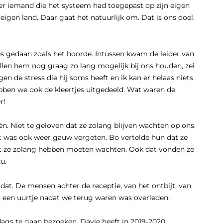
s er iemand die het systeem had toegepast op zijn eigen
gen land. Daar gaat het natuurlijk om. Dat is ons doel.
s gedaan zoals het hoorde. Intussen kwam de leider van
illen hem nog graag zo lang mogelijk bij ons houden, zei
egen de stress die hij soms heeft en ik kan er helaas niets
bben we ook de kleertjes uitgedeeld. Wat waren de
r!
één. Niet te geloven dat ze zolang blijven wachten op ons.
t was ook weer gauw vergeten. Bo vertelde hun dat ze
at ze zolang hebben moeten wachten. Ook dat vonden ze
u.
dat. De mensen achter de receptie, van het ontbijt, van
 een uurtje nadat we terug waren was overleden.
ags te gaan bezoeken. Davie heeft in 2019-2020