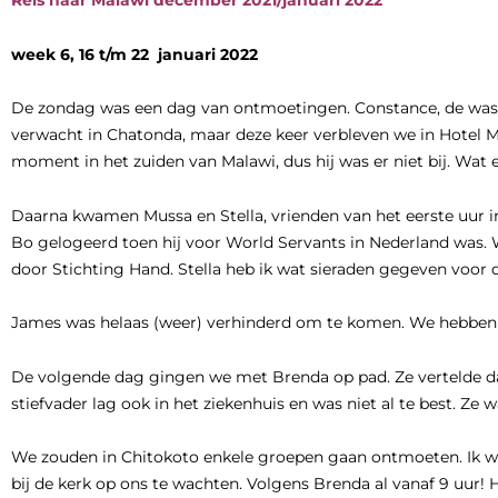
Reis naar Malawi december 2021/januari 2022
week 6, 16 t/m 22 januari 2022
De zondag was een dag van ontmoetingen. Constance, de wasv
verwacht in Chatonda, maar deze keer verbleven we in Hotel Mz
moment in het zuiden van Malawi, dus hij was er niet bij. Wat e
Daarna kwamen Mussa en Stella, vrienden van het eerste uur 
Bo gelogeerd toen hij voor World Servants in Nederland was.
door Stichting Hand. Stella heb ik wat sieraden gegeven voor d
James was helaas (weer) verhinderd om te komen. We hebben 
De volgende dag gingen we met Brenda op pad. Ze vertelde da
stiefvader lag ook in het ziekenhuis en was niet al te best. 
We zouden in Chitokoto enkele groepen gaan ontmoeten. Ik wild
bij de kerk op ons te wachten. Volgens Brenda al vanaf 9 uur!