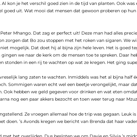
 Al kon je het verschil goed zien in de tijd van planten. Ook wa
el goed uit. Wat mooi dat mensen dat gewoon proberen op hun ei
eter Mhango. Dat zag er perfect uit! Deze man had alles precie
t kon zorgen dat Bo zou stoppen met het roken van sigaren. We w
 niet mogelijk. Dat doet hij al bijna zijn hele leven. Het is goed t
oen gingen we naar de kerk om de mensen toe te spreken. Daar he
en stonden in een rij te wachten op wat ze kregen. Het ging supe
vreselijk lang zaten te wachten. Inmiddels was het al bijna half 
toch. Sommigen waren echt wel een beetje verongelijkt, maar da
ijn. Ook hebben we geld gegeven voor drinken en wat eten omd
aarna nog een paar akkers bezocht en toen weer terug naar Mzuz
gstellend. Ze vroegen allemaal hoe de trip was gegaan. Leuk is 
et doen. ’s Avonds kregen we bericht van Brenda dat haar vader
met het overlijden. Dus besloten we om Davie en Silvia ’s midd