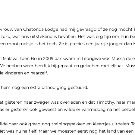
rouw van Chatonda Lodge had mij gevraagd of ze nog mocht kom
uzu, wat ons uitstekend is bevallen. Het was erg fijn om hun b
en mooi meisje is het toch. Ze is precies een jaartje jonger dan 
in Malawi. Toen Bo in 2009 aankwam in Lilongwe was Mussa de ee
 We hebben weer heerlijk bijgepraat en gelachen met elkaar. M
e kinderen en haarzelf.
hem nog een extra uitnodiging gestuurd.
t gisteren haar zwager was overleden en dat Timothy, haar man,
Ze was er gisteren ook geweest en wilde er vanmiddag na het bez
e daar ook graag nog trainingspakken en kleertjes uitdelen. Toe
 Het was nu half elf. Maar we moesten eerst nog het land van ee