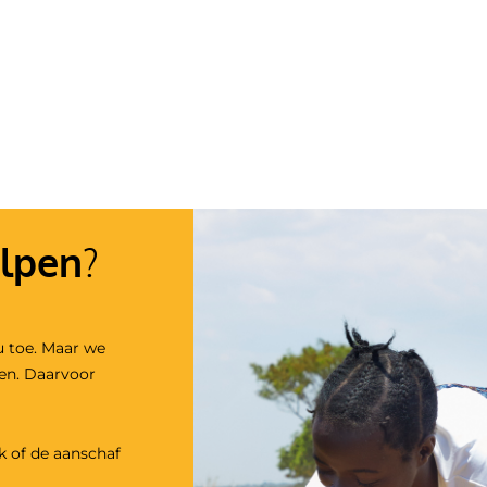
lpen
?
u toe. Maar we
den. Daarvoor
k
of de aanschaf