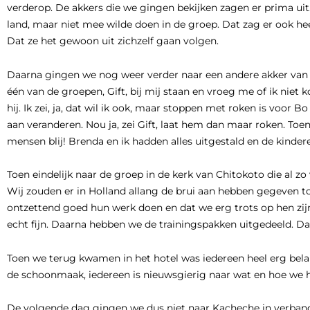
verderop. De akkers die we gingen bekijken zagen er prima uit.
land, maar niet mee wilde doen in de groep. Dat zag er ook he
Dat ze het gewoon uit zichzelf gaan volgen.
Daarna gingen we nog weer verder naar een andere akker van P
één van de groepen, Gift, bij mij staan en vroeg me of ik nie
hij. Ik zei, ja, dat wil ik ook, maar stoppen met roken is voor Bo
aan veranderen. Nou ja, zei Gift, laat hem dan maar roken. T
mensen blij! Brenda en ik hadden alles uitgestald en de kinder
Toen eindelijk naar de groep in de kerk van Chitokoto die al zo 
Wij zouden er in Holland allang de brui aan hebben gegeven 
ontzettend goed hun werk doen en dat we erg trots op hen z
echt fijn. Daarna hebben we de trainingspakken uitgedeeld. D
Toen we terug kwamen in het hotel was iedereen heel erg belan
de schoonmaak, iedereen is nieuwsgierig naar wat en hoe we h
De volgende dag gingen we dus niet naar Kacheche in verband 