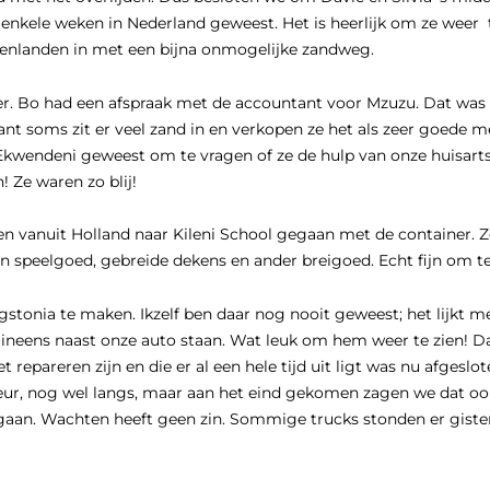
enkele weken in Nederland geweest. Het is heerlijk om ze weer te 
nnenlanden in met een bijna onmogelijke zandweg.
r. Bo had een afspraak met de accountant voor Mzuzu. Dat was 
 want soms zit er veel zand in en verkopen ze het als zeer goe
Ekwendeni geweest om te vragen of ze de hulp van onze huisarts
! Ze waren zo blij!
llen vanuit Holland naar Kileni School gegaan met de container. 
en speelgoed, gebreide dekens en ander breigoed. Echt fijn om te
stonia te maken. Ikzelf ben daar nog nooit geweest; het lijkt 
 ineens naast onze auto staan. Wat leuk om hem weer te zien! 
pareren zijn en die er al een hele tijd uit ligt was nu afgeslo
eur, nog wel langs, maar aan het eind gekomen zagen we dat oo
 gaan. Wachten heeft geen zin. Sommige trucks stonden er gister