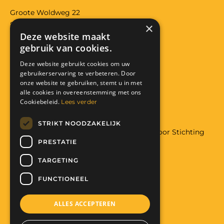
Groote Woldweg 22
8097RS Oosterwolde (gld)
×
Deze website maakt
Bank: NL29 RABO 0118 3557 32
gebruik van cookies.
KVK: 08224426
Anbi: RSIN 822291319
Deze website gebruikt cookies om uw
gebruikerservaring te verbeteren. Door
Facebook
Instagram
onze website te gebruiken, stemt u in met
alle cookies in overeenstemming met ons
Donatie
Cookiebeleid.
Lees verder
STRIKT NOODZAKELIJK
Wilt u meer weten over hulp aan Malawi door Stichting
PRESTATIE
The Art of Charity
Met uw hulp maakt u het mogelijk:
TARGETING
Help mee. Doneer nu!
FUNCTIONEEL
ALLES ACCEPTEREN