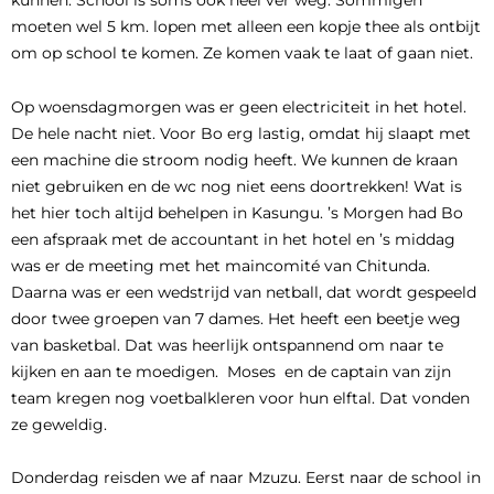
kunnen. School is soms ook heel ver weg. Sommigen
moeten wel 5 km. lopen met alleen een kopje thee als ontbijt
om op school te komen. Ze komen vaak te laat of gaan niet.
Op woensdagmorgen was er geen electriciteit in het hotel.
De hele nacht niet. Voor Bo erg lastig, omdat hij slaapt met
een machine die stroom nodig heeft. We kunnen de kraan
niet gebruiken en de wc nog niet eens doortrekken! Wat is
het hier toch altijd behelpen in Kasungu. ’s Morgen had Bo
een afspraak met de accountant in het hotel en ’s middag
was er de meeting met het maincomité van Chitunda.
Daarna was er een wedstrijd van netball, dat wordt gespeeld
door twee groepen van 7 dames. Het heeft een beetje weg
van basketbal. Dat was heerlijk ontspannend om naar te
kijken en aan te moedigen. Moses en de captain van zijn
team kregen nog voetbalkleren voor hun elftal. Dat vonden
ze geweldig.
Donderdag reisden we af naar Mzuzu. Eerst naar de school in