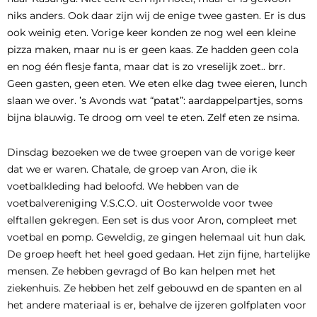
niks anders. Ook daar zijn wij de enige twee gasten. Er is dus
ook weinig eten. Vorige keer konden ze nog wel een kleine
pizza maken, maar nu is er geen kaas. Ze hadden geen cola
en nog één flesje fanta, maar dat is zo vreselijk zoet.. brr.
Geen gasten, geen eten. We eten elke dag twee eieren, lunch
slaan we over. ’s Avonds wat “patat”: aardappelpartjes, soms
bijna blauwig. Te droog om veel te eten. Zelf eten ze nsima.
Dinsdag bezoeken we de twee groepen van de vorige keer
dat we er waren. Chatale, de groep van Aron, die ik
voetbalkleding had beloofd. We hebben van de
voetbalvereniging V.S.C.O. uit Oosterwolde voor twee
elftallen gekregen. Een set is dus voor Aron, compleet met
voetbal en pomp. Geweldig, ze gingen helemaal uit hun dak.
De groep heeft het heel goed gedaan. Het zijn fijne, hartelijke
mensen. Ze hebben gevragd of Bo kan helpen met het
ziekenhuis. Ze hebben het zelf gebouwd en de spanten en al
het andere materiaal is er, behalve de ijzeren golfplaten voor