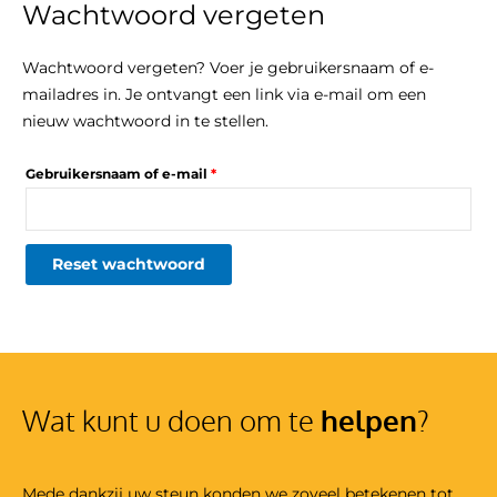
Wachtwoord vergeten
Ga
Vereist
naar
de
Wachtwoord vergeten? Voer je gebruikersnaam of e-
inhoud
mailadres in. Je ontvangt een link via e-mail om een
nieuw wachtwoord in te stellen.
Gebruikersnaam of e-mail
*
Reset wachtwoord
Wat kunt u doen om te
helpen
?
Mede dankzij uw steun konden we zoveel betekenen tot