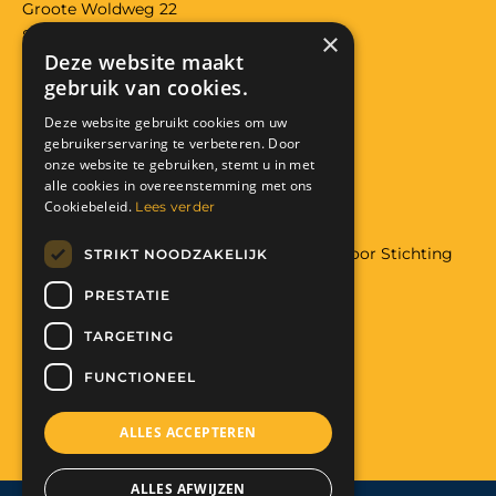
Groote Woldweg 22
8097RS Oosterwolde (gld)
×
Deze website maakt
Bank: NL29 RABO 0118 3557 32
gebruik van cookies.
KVK: 08224426
Anbi: RSIN 822291319
Deze website gebruikt cookies om uw
gebruikerservaring te verbeteren. Door
Facebook
Instagram
onze website te gebruiken, stemt u in met
alle cookies in overeenstemming met ons
Donatie
Cookiebeleid.
Lees verder
Wilt u meer weten over hulp aan Malawi door Stichting
STRIKT NOODZAKELIJK
The Art of Charity
PRESTATIE
Met uw hulp maakt u het mogelijk:
Help mee. Doneer nu!
TARGETING
FUNCTIONEEL
ALLES ACCEPTEREN
ALLES AFWIJZEN